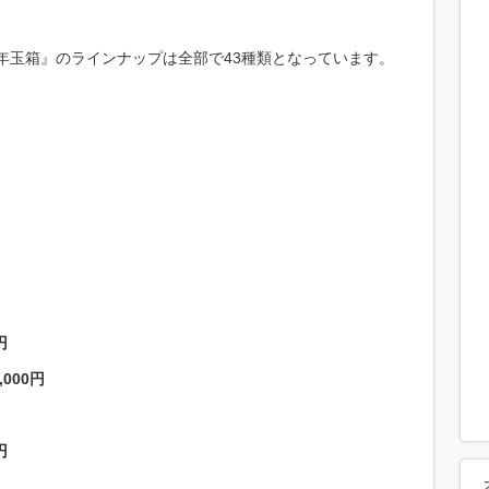
お年玉箱』のラインナップは全部で43種類となっています。
円
000円
円