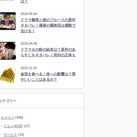
は？
2018.05.04
ドラマ義母と娘のブルースの原作
ネタバレ！漫画の最終回は感動で
泣ける！
2016.04.06
ドラマ火の粉の結末は？原作のあ
らすじをネタバレ！武内の正体も
2015.11.20
金箔を食べる！体への影響は？害
やいいことはあるの？
カテゴリー
おススメ
(446)
グルメ(料理)
(17)
サービス
(15)