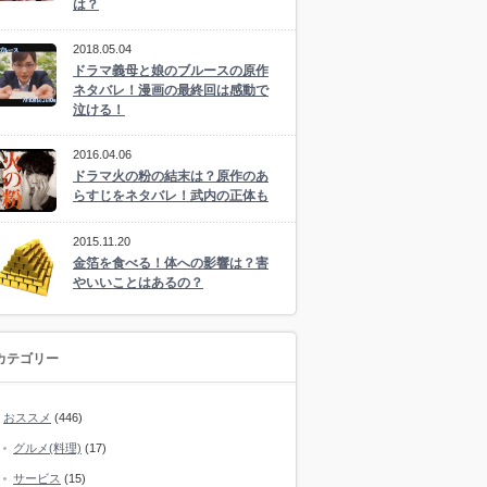
は？
2018.05.04
ドラマ義母と娘のブルースの原作
ネタバレ！漫画の最終回は感動で
泣ける！
2016.04.06
ドラマ火の粉の結末は？原作のあ
らすじをネタバレ！武内の正体も
2015.11.20
金箔を食べる！体への影響は？害
やいいことはあるの？
カテゴリー
おススメ
(446)
グルメ(料理)
(17)
サービス
(15)