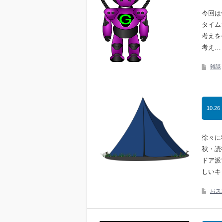
今回は
タイム
考えを
考え…
雑談
10.26
徐々に
秋・読
ドア派
しいキ
おス