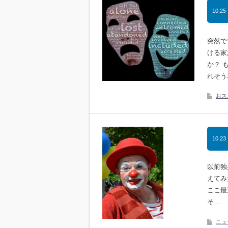
10.25
突然で
ける家
か？ 
れそう
おス
10.23
以前独
えてみ
ここ最
そ…
ニュ