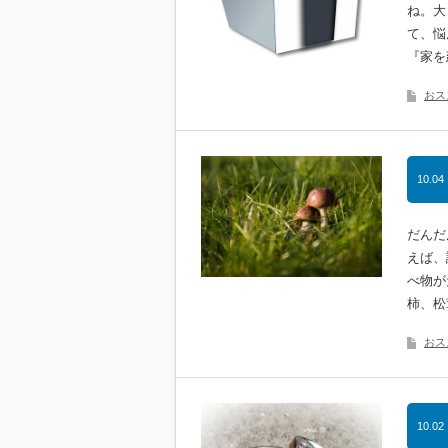
ね。大
て、悩
『家を
おス
10.04
だんだ
えば、
べ物が
柿、松
おス
10.02