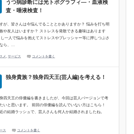
うつ病診断には光トポグラフィ―・血液検
査・唾液検査！
すが、皆さんは今悩んでることとかありますか？ 悩みを打ち明
族や友人はいますか？ ストレスを発散できる趣味はあります
もし一人で悩みを抱えてストレスやプレッシャー等に押しつぶさ
なら、…
スメ
,
サービス
コメントを書く
独身貴族？独身四天王(芸人編)を考える！
身四天王の俳優編を書きましたが、今回は芸人バージョンで考
たいと思います。 前回の俳優編を読んでいない方はこちら！
近の結婚ラッシュで、芸人さんも何人か結婚されましたね。
ース
コメントを書く