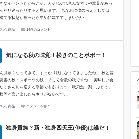
きなイベントだからこそ、人それぞれ色んな考えや意見があっ
んだり迷ったりすると思います。 ちなみに僕の考えとしては、
建てる状態が整ったら早めに建ててしまいたい…
スメ
,
商品
14件のコメント
気になる秋の味覚！松きのことポポー！
ん肌寒くなってきて、すっかり秋になってきましたね。 秋と言
読書の秋・スポーツの秋・そして食欲の秋ですね！ 美味しい食
たくさん旬を迎える季節でもあります！秋刀魚、梨、ぶどう、
茸等々言い出したらキリがないです…
スメ
,
商品
コメントを書く
独身貴族？新・独身四天王(俳優)は誰だ！