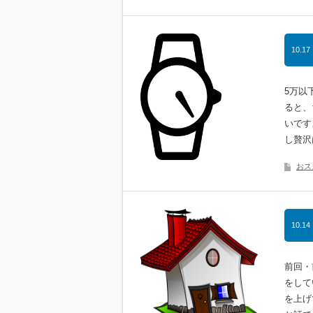
10.17
5万以
ると、
いです
し贅沢
おス
10.14
前回・
をして
を上げ