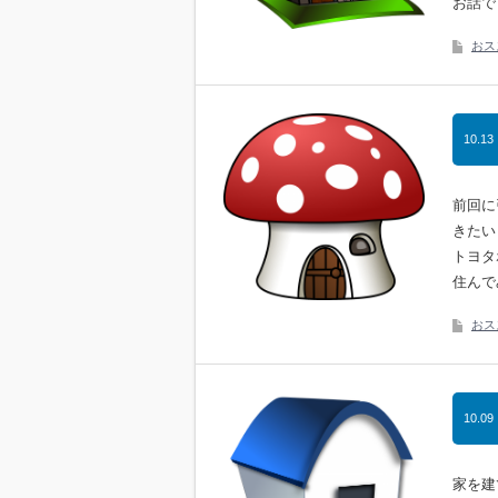
お話で
おス
10.13
前回に
きたい
トヨタ
住んで
おス
10.09
家を建