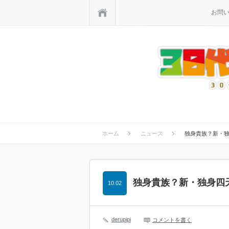
ホーム
お問
ホーム
ニュース
独身貴族？新・独
独身貴族？新・独身四天
10.02
derupipi
コメントを書く