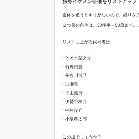
独身イケメン俳優をリストアップ
全体を追うとキリがないので、縛りを
２つ目の条件は、30後半～50歳まで
リストに上がる候補者は
佐々木蔵之介
竹野内豊
長谷川博己
加瀬亮
平山浩行
伊勢谷友介
中村俊介
小泉孝太郎
この辺でしょうか？