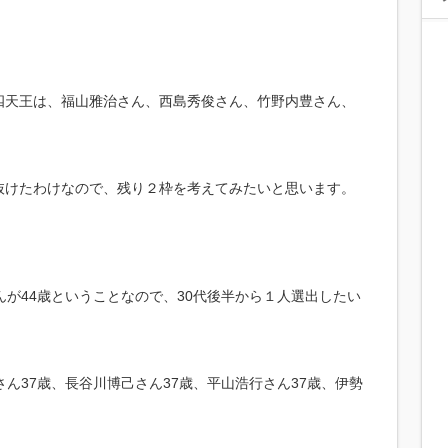
四天王は、福山雅治さん、西島秀俊さん、竹野内豊さん、
抜けたわけなので、残り２枠を考えてみたいと思います。
んが44歳ということなので、30代後半から１人選出したい
ん37歳、長谷川博己さん37歳、平山浩行さん37歳、伊勢