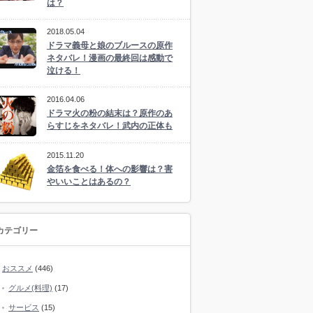
は？
2018.05.04
ドラマ義母と娘のブルースの原作
ネタバレ！漫画の最終回は感動で
泣ける！
2016.04.06
ドラマ火の粉の結末は？原作のあ
らすじをネタバレ！武内の正体も
2015.11.20
金箔を食べる！体への影響は？害
やいいことはあるの？
カテゴリー
おススメ
(446)
グルメ(料理)
(17)
サービス
(15)