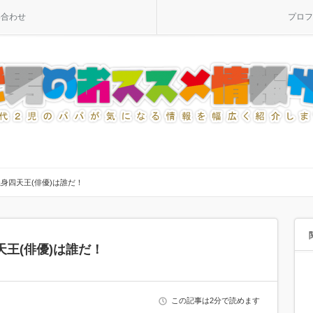
い合わせ
プロフ
身四天王(俳優)は誰だ！
王(俳優)は誰だ！
この記事は2分で読めます