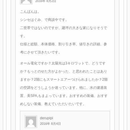
2016年 8月2日
こんばんは。
シンセはぐみ、で商談中です。
二世帯ではないのですが、建坪の大きな家になりそうで
す。
仕様と総額、本体価格、割り引き率、値引きの詳細、参
考にさせて頂きたいです。
オール電化ですか？太陽光は3キロワットで、どうです
か？もっとのせた方がよかった、と思われたことはあり
ますか？2階にもスマートエアーつけられましたか？2階
の空調をどうしようか迷っています。他に、水の濾過装
置、美SPA,もまよっています。おすすめの装備、おすす
めしない装備、教えていただいたいです。
derupipi
2016年 8月4日