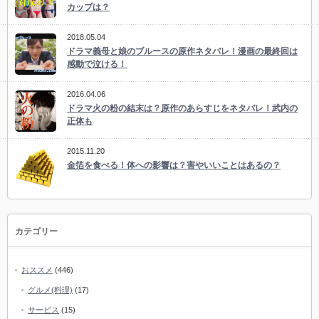
カップは？
2018.05.04
ドラマ義母と娘のブルースの原作ネタバレ！漫画の最終回は
感動で泣ける！
2016.04.06
ドラマ火の粉の結末は？原作のあらすじをネタバレ！武内の
正体も
2015.11.20
金箔を食べる！体への影響は？害やいいことはあるの？
カテゴリー
おススメ
(446)
グルメ(料理)
(17)
サービス
(15)