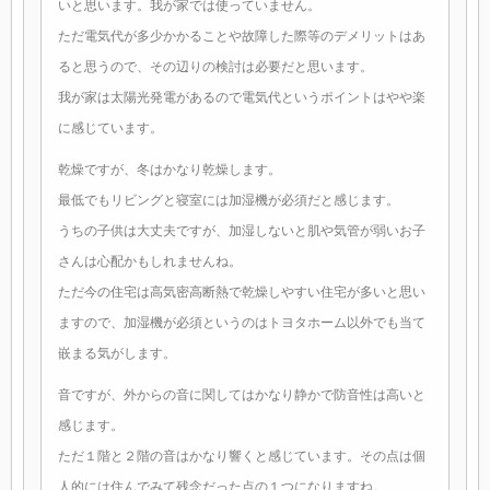
いと思います。我が家では使っていません。
ただ電気代が多少かかることや故障した際等のデメリットはあ
ると思うので、その辺りの検討は必要だと思います。
我が家は太陽光発電があるので電気代というポイントはやや楽
に感じています。
乾燥ですが、冬はかなり乾燥します。
最低でもリビングと寝室には加湿機が必須だと感じます。
うちの子供は大丈夫ですが、加湿しないと肌や気管が弱いお子
さんは心配かもしれませんね。
ただ今の住宅は高気密高断熱で乾燥しやすい住宅が多いと思い
ますので、加湿機が必須というのはトヨタホーム以外でも当て
嵌まる気がします。
音ですが、外からの音に関してはかなり静かで防音性は高いと
感じます。
ただ１階と２階の音はかなり響くと感じています。その点は個
人的には住んでみて残念だった点の１つになりますね。