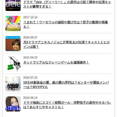
ドラマ『dele（ディーリー）』の原作は小説？脚本や出演キャ
ストが豪華すぎる！
2017 10.10
うまれて！ウーモワォの値段や遊び方は？双子の動画や画像
も！
2016 08.27
月9ドラマアニキカノジョに片寄良太が出演？キャストとヒロ
インは誰？
2015 09.23
ネットでリアルなクレーンゲームを遠隔操作！
2016 07.23
SKE48新曲金の愛、銀の愛の序列は？センターや選抜メンバ
ーは？MVやPVも
2016 08.14
ドラマ地味にスゴイ！校閲ガール・河野悦子の原作やネタバレ
は？あらすじやキャストも！