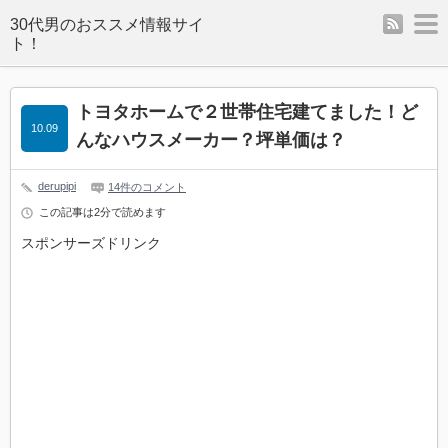
rss
m
トヨタホームで２世帯住宅建てました！ど
10.09
んなハウスメーカー？坪単価は？
derupipi
14件のコメント
この記事は2分で読めます
スポンサーズドリンク