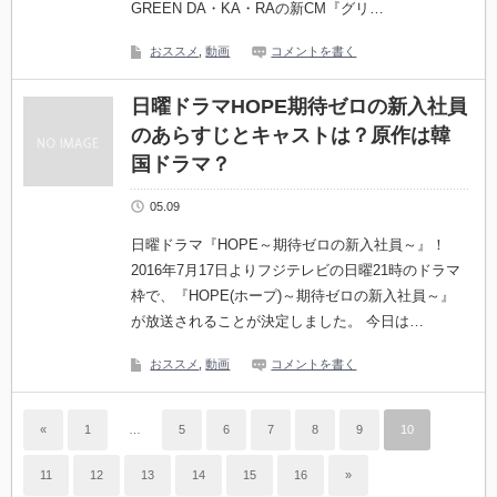
GREEN DA・KA・RAの新CM『グリ…
おススメ
,
動画
コメントを書く
日曜ドラマHOPE期待ゼロの新入社員
のあらすじとキャストは？原作は韓
国ドラマ？
05.09
日曜ドラマ『HOPE～期待ゼロの新入社員～』！
2016年7月17日よりフジテレビの日曜21時のドラマ
枠で、『HOPE(ホープ)～期待ゼロの新入社員～』
が放送されることが決定しました。 今日は…
おススメ
,
動画
コメントを書く
«
1
…
5
6
7
8
9
10
11
12
13
14
15
16
»