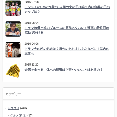
2016.07.08
モンストのCMの水着の3人組の女の子は誰？赤い水着の子の
カップは？
2018.05.04
ドラマ義母と娘のブルースの原作ネタバレ！漫画の最終回は
感動で泣ける！
2016.04.06
ドラマ火の粉の結末は？原作のあらすじをネタバレ！武内の
正体も
2015.11.20
金箔を食べる！体への影響は？害やいいことはあるの？
カテゴリー
おススメ
(446)
グルメ(料理)
(17)