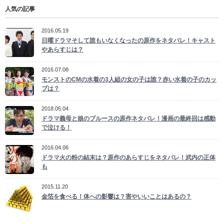
人気の記事
2016.05.19
日曜ドラマそして誰もいなくなったの原作をネタバレ！キャスト
やあらすじは？
2016.07.08
モンストのCMの水着の3人組の女の子は誰？赤い水着の子のカッ
プは？
2018.05.04
ドラマ義母と娘のブルースの原作ネタバレ！漫画の最終回は感動
で泣ける！
2016.04.06
ドラマ火の粉の結末は？原作のあらすじをネタバレ！武内の正体
も
2015.11.20
金箔を食べる！体への影響は？害やいいことはあるの？