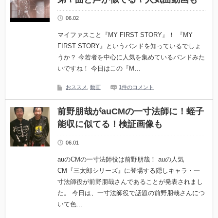
06.02
マイファスこと『MY FIRST STORY』！ 『MY
FIRST STORY』というバンドを知っているでしょ
うか？ 今若者を中心に人気を集めているバンドみた
いですね！ 今日はこの『M…
おススメ
,
動画
1件のコメント
前野朋哉がauCMの一寸法師に！蛭子
能収に似てる！検証画像も
06.01
auのCMの一寸法師役は前野朋哉！ auの人気
CM『三太郎シリーズ』に登場する隠しキャラ・一
寸法師役が前野朋哉さんであることが発表されまし
た。 今日は、一寸法師役で話題の前野朋哉さんにつ
いて色…