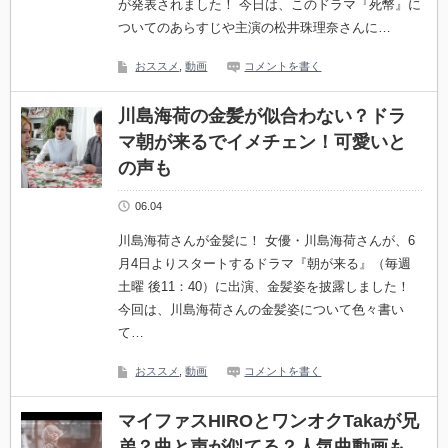
が発表されました！ 今日は、このドラマ『死幣』に
ついてのあらすじや主演の松井珠理奈さんに…
おススメ
,
動画
コメントを書く
川島海荷の金髪が似合わない？ドラ
マ朝が来るでイメチェン！可愛いと
の声も
06.04
川島海荷さんが金髪に！ 女優・川島海荷さんが、6
月4日よりスタートするドラマ『朝が来る』（毎週
土曜 後11：40）に出演、金髪姿を披露しました！
今回は、川島海荷さんの金髪姿について色々書い
て…
おススメ
,
動画
コメントを書く
マイファスHIROとワンオクTakaが兄
弟？曲と声が似てる？人気曲動画も