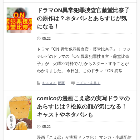
ドラマON異常犯罪捜査官藤堂比奈子
の原作は？ネタバレとあらすじが気
になる！
05.22
ドラマ『ON 異常犯罪捜査官・藤堂比奈子』！ フジ
テレビのドラマの『ON 異常犯罪捜査官・藤堂比奈
子』が、火曜22時枠で7月からスタートすることが
わかりました。 今日は、このドラマ『ON 異常…
おススメ
,
動画
コメントを書く
comicoの漫画こえ恋の実写ドラマの
あらすじは？松原の顔が気になる！
キャストやネタバレも
05.22
漫画『こえ恋』が実写ドラマ化！ マンガ・小説配信