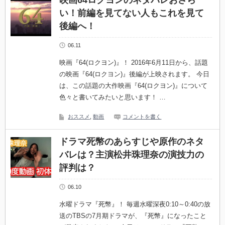
映画64ロクヨンのネタバレおさら
い！前編を見てない人もこれを見て
後編へ！
06.11
映画『64(ロクヨン)』！ 2016年6月11日から、話題
の映画『64(ロクヨン)』後編が上映されます。 今日
は、この話題の大作映画『64(ロクヨン)』について
色々と書いてみたいと思います！ …
おススメ
,
動画
コメントを書く
ドラマ死幣のあらすじや原作のネタ
バレは？主演松井珠理奈の演技力の
評判は？
06.10
水曜ドラマ『死幣』！ 毎週水曜深夜0:10～0:40の放
送のTBSの7月期ドラマが、『死幣』になったこと