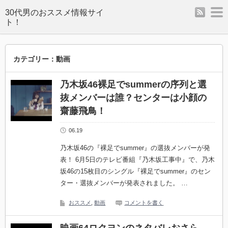
rss
m
カテゴリー：動画
乃木坂46裸足でsummerの序列と選
抜メンバーは誰？センターは小顔の
齋藤飛鳥！
06.19
乃木坂46の『裸足でsummer』の選抜メンバーが発
表！ 6月5日のテレビ番組『乃木坂工事中』で、乃木
坂46の15枚目のシングル『裸足でsummer』のセン
ター・選抜メンバーが発表されました。 …
おススメ
,
動画
コメントを書く