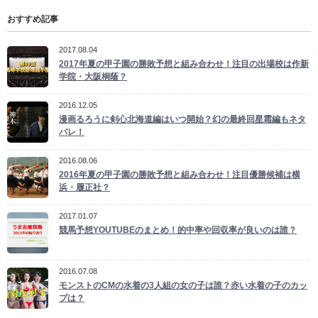
おすすめ記事
2017.08.04
2017年夏の甲子園の勝敗予想と組み合わせ！注目の出場校は作新
学院・大阪桐蔭？
2016.12.05
漫画るろうに剣心北海道編はいつ開始？幻の最終回星霜編もネタ
バレ！
2016.08.06
2016年夏の甲子園の勝敗予想と組み合わせ！注目優勝候補は横
浜・履正社？
2017.01.07
競馬予想YOUTUBEのまとめ！的中率や回収率が良いのは誰？
2016.07.08
モンストのCMの水着の3人組の女の子は誰？赤い水着の子のカッ
プは？