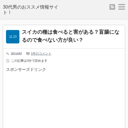
rss
m
スイカの種は食べると害がある？盲腸にな
11.23
るので食べない方が良い？
derupipi
1件のコメント
この記事は3分で読めます
スポンサーズドリンク