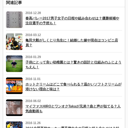
関連記事
2016 12.28
春高バレー2017男子女子の日程や組み合わせは？優勝候補や
注目選手の予想も！
2016 03.12
亀田大毅がしくじり先生に！結婚した嫁や現在はコンビニ店
員？
2016 01.29
子供にとって良い幼稚園とは？驚きの設計と仕組みのふじよう
ちえん！
2016 11.01
ホットクリームはどこで食べられる？温かいソフトクリームが
溶けない理由と味は？
2016 06.02
マイファスHIROとワンオクTakaが兄弟？曲と声が似てる？人
気曲動画も
2016 11.26