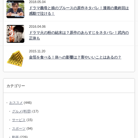
2018.05.04
ドラマ義母と娘のブルースの原作ネタバレ！漫画の最終回は
感動で泣ける！
2016.04.06
ドラマ火の粉の結末は？原作のあらすじをネタバレ！武内の
正体も
2015.11.20
金箔を食べる！体への影響は？害やいいことはあるの？
カテゴリー
おススメ
(446)
グルメ(料理)
(17)
サービス
(15)
スポーツ
(94)
動画
(226)