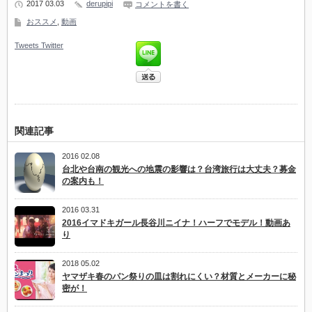
2017 03.03
derupipi
コメントを書く
おススメ
,
動画
Tweets
Twitter
関連記事
2016 02.08
台北や台南の観光への地震の影響は？台湾旅行は大丈夫？募金
の案内も！
2016 03.31
2016イマドキガール長谷川ニイナ！ハーフでモデル！動画あ
り
2018 05.02
ヤマザキ春のパン祭りの皿は割れにくい？材質とメーカーに秘
密が！