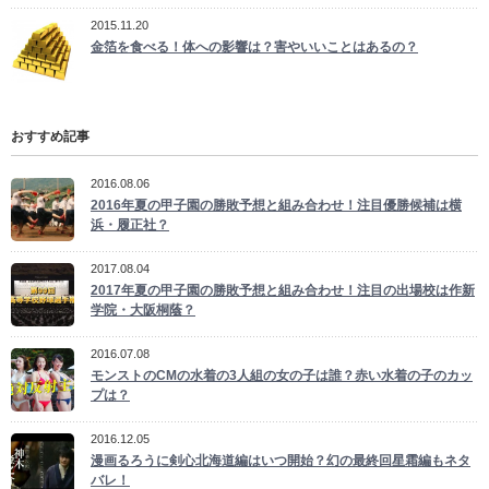
2015.11.20
金箔を食べる！体への影響は？害やいいことはあるの？
おすすめ記事
2016.08.06
2016年夏の甲子園の勝敗予想と組み合わせ！注目優勝候補は横
浜・履正社？
2017.08.04
2017年夏の甲子園の勝敗予想と組み合わせ！注目の出場校は作新
学院・大阪桐蔭？
2016.07.08
モンストのCMの水着の3人組の女の子は誰？赤い水着の子のカッ
プは？
2016.12.05
漫画るろうに剣心北海道編はいつ開始？幻の最終回星霜編もネタ
バレ！