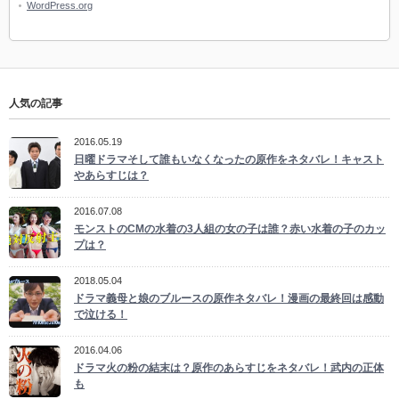
WordPress.org
人気の記事
2016.05.19
日曜ドラマそして誰もいなくなったの原作をネタバレ！キャスト
やあらすじは？
2016.07.08
モンストのCMの水着の3人組の女の子は誰？赤い水着の子のカッ
プは？
2018.05.04
ドラマ義母と娘のブルースの原作ネタバレ！漫画の最終回は感動
で泣ける！
2016.04.06
ドラマ火の粉の結末は？原作のあらすじをネタバレ！武内の正体
も