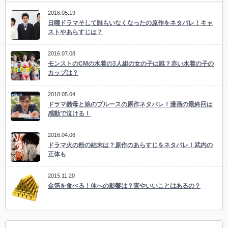
2016.05.19
日曜ドラマそして誰もいなくなったの原作をネタバレ！キャ
ストやあらすじは？
2016.07.08
モンストのCMの水着の3人組の女の子は誰？赤い水着の子の
カップは？
2018.05.04
ドラマ義母と娘のブルースの原作ネタバレ！漫画の最終回は
感動で泣ける！
2016.04.06
ドラマ火の粉の結末は？原作のあらすじをネタバレ！武内の
正体も
2015.11.20
金箔を食べる！体への影響は？害やいいことはあるの？