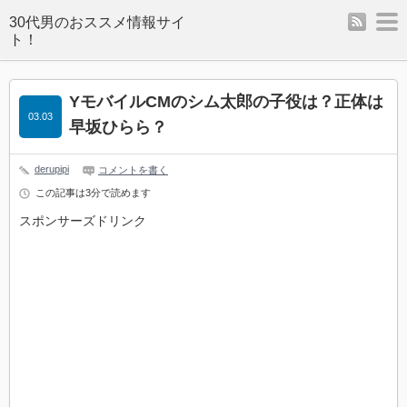
rss
m
YモバイルCMのシム太郎の子役は？正体は
03.03
早坂ひらら？
derupipi
コメントを書く
この記事は3分で読めます
スポンサーズドリンク