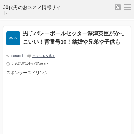
rss
m
男子バレーボールセッター深津英臣がかっ
05.27
こいい！背番号10！結婚や兄弟や子供も
derupipi
コメントを書く
この記事は4分で読めます
スポンサーズドリンク