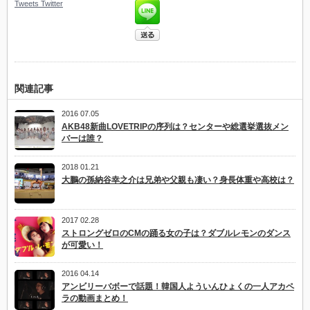
Tweets
Twitter
関連記事
2016 07.05
AKB48新曲LOVETRIPの序列は？センターや総選挙選抜メン
バーは誰？
2018 01.21
大鵬の孫納谷幸之介は兄弟や父親も凄い？身長体重や高校は？
2017 02.28
ストロングゼロのCMの踊る女の子は？ダブルレモンのダンス
が可愛い！
2016 04.14
アンビリーバボーで話題！韓国人よういんひょくの一人アカペ
ラの動画まとめ！