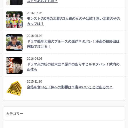
ストやあらすじは？
2016.07.08
モンストのCMの水着の3人組の女の子は誰？赤い水着の子の
カップは？
2018.05.04
ドラマ義母と娘のブルースの原作ネタバレ！漫画の最終回は
感動で泣ける！
2016.04.06
ドラマ火の粉の結末は？原作のあらすじをネタバレ！武内の
正体も
2015.11.20
金箔を食べる！体への影響は？害やいいことはあるの？
カテゴリー