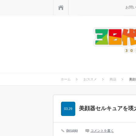
ホーム
お問
ホーム
おススメ
商品
美顔
美顔器セルキュアを瑛
03.29
derupipi
コメントを書く