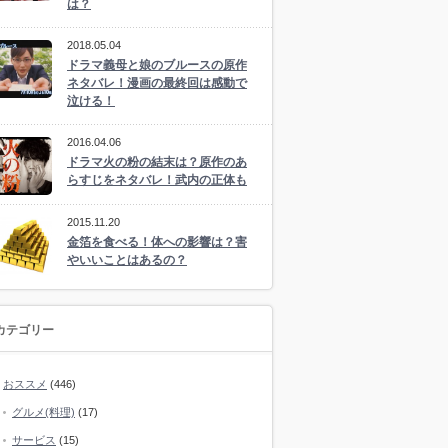
は？
2018.05.04
ドラマ義母と娘のブルースの原作
ネタバレ！漫画の最終回は感動で
泣ける！
2016.04.06
ドラマ火の粉の結末は？原作のあ
らすじをネタバレ！武内の正体も
2015.11.20
金箔を食べる！体への影響は？害
やいいことはあるの？
カテゴリー
おススメ
(446)
グルメ(料理)
(17)
サービス
(15)