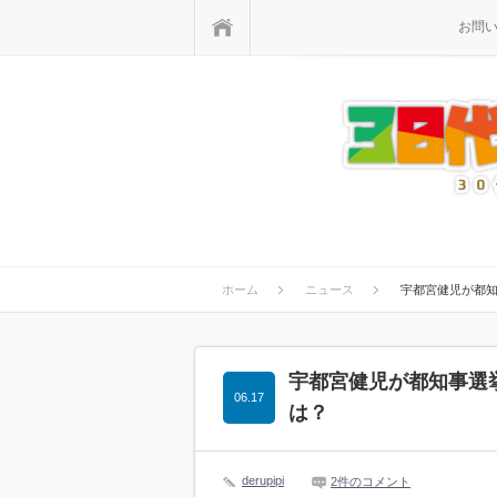
ホーム
お問
ホーム
ニュース
宇都宮健児が都
宇都宮健児が都知事選
06.17
は？
derupipi
2件のコメント