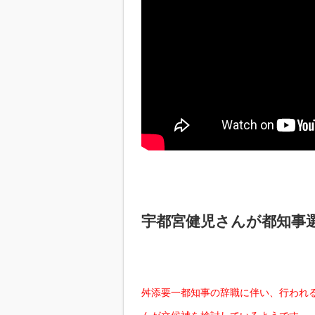
宇都宮健児さんが都知事
舛添要一都知事の辞職に伴い、行われ