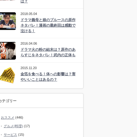
は？
2018.05.04
ドラマ義母と娘のブルースの原作
ネタバレ！漫画の最終回は感動で
泣ける！
2016.04.06
ドラマ火の粉の結末は？原作のあ
らすじをネタバレ！武内の正体も
2015.11.20
金箔を食べる！体への影響は？害
やいいことはあるの？
カテゴリー
おススメ
(446)
グルメ(料理)
(17)
サービス
(15)