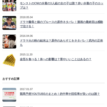
モンストのCMの水着の3人組の女の子は誰？赤い水着の子のカッ
プは？
2018.05.04
ドラマ義母と娘のブルースの原作ネタバレ！漫画の最終回は感動
で泣ける！
2016.04.06
ドラマ火の粉の結末は？原作のあらすじをネタバレ！武内の正体
も
2015.11.20
金箔を食べる！体への影響は？害やいいことはあるの？
おすすめ記事
2017.01.07
競馬予想YOUTUBEのまとめ！的中率や回収率が良いのは誰？