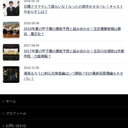
2016.05.19
日曜ドラマそして誰もいなくなったの原作をネタバレ！キャスト
やあらすじは？
2016.08.06
2016年夏の甲子園の勝敗予想と組み合わせ！注目優勝候補は横
浜・履正社？
2017.08.04
2017年夏の甲子園の勝敗予想と組み合わせ！注目の出場校は作新
学院・大阪桐蔭？
2016.12.05
漫画るろうに剣心北海道編はいつ開始？幻の最終回星霜編もネタ
バレ！
ホーム
プロフィール
お問い合わせ