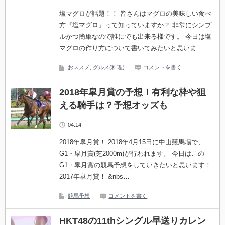
塩マグロが話題！！ 皆さんはマグロの美味しい食べ
方『塩マグロ』って知っていますか？ 非常にシンプ
ルかつ簡単なので誰にでも出来る様です。 今日は塩
マグロの作り方について書いてみたいと思いま…
おススメ
,
グルメ(料理)
コメントを書く
2018年皐月賞の予想！有利な枠や狙
える騎手は？予想オッズも
04.14
2018年皐月賞！ 2018年4月15日に中山競馬場で、
G1・皐月賞(芝2000m)が行われます。 今日はこの
G1・皐月賞の競馬予想をしていきたいと思います！
2017年皐月賞！ &nbs…
競馬予想
コメントを書く
HKT48の11thシングル早送りカレン