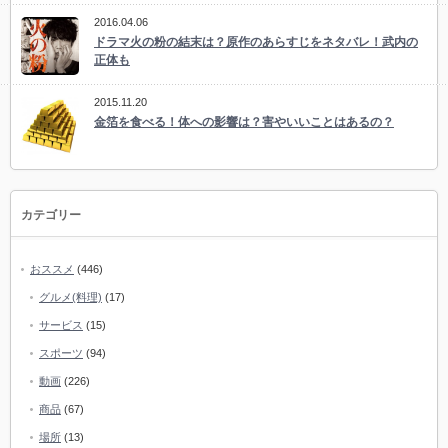
2016.04.06
ドラマ火の粉の結末は？原作のあらすじをネタバレ！武内の
正体も
2015.11.20
金箔を食べる！体への影響は？害やいいことはあるの？
カテゴリー
おススメ
(446)
グルメ(料理)
(17)
サービス
(15)
スポーツ
(94)
動画
(226)
商品
(67)
場所
(13)