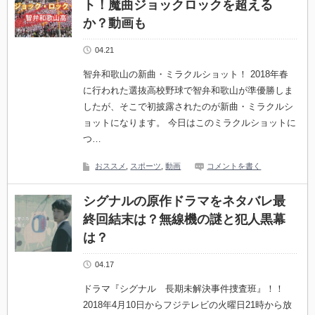
ト！魔曲ジョックロックを超える
か？動画も
04.21
智弁和歌山の新曲・ミラクルショット！ 2018年春
に行われた選抜高校野球で智弁和歌山が準優勝しま
したが、そこで初披露されたのが新曲・ミラクルシ
ョットになります。 今日はこのミラクルショットに
つ…
おススメ
,
スポーツ
,
動画
コメントを書く
シグナルの原作ドラマをネタバレ最
終回結末は？無線機の謎と犯人黒幕
は？
04.17
ドラマ『シグナル 長期未解決事件捜査班』！！
2018年4月10日からフジテレビの火曜日21時から放