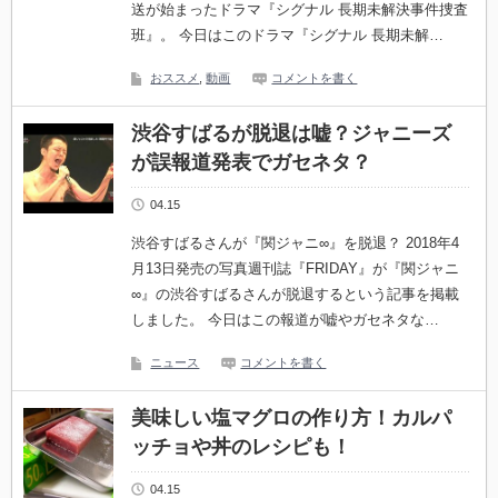
送が始まったドラマ『シグナル 長期未解決事件捜査
班』。 今日はこのドラマ『シグナル 長期未解…
おススメ
,
動画
コメントを書く
渋谷すばるが脱退は嘘？ジャニーズ
が誤報道発表でガセネタ？
04.15
渋谷すばるさんが『関ジャニ∞』を脱退？ 2018年4
月13日発売の写真週刊誌『FRIDAY』が『関ジャニ
∞』の渋谷すばるさんが脱退するという記事を掲載
しました。 今日はこの報道が嘘やガセネタな…
ニュース
コメントを書く
美味しい塩マグロの作り方！カルパ
ッチョや丼のレシピも！
04.15