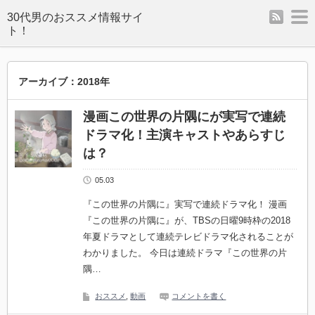
rss
m
アーカイブ：2018年
漫画この世界の片隅にが実写で連続
ドラマ化！主演キャストやあらすじ
は？
05.03
『この世界の片隅に』実写で連続ドラマ化！ 漫画
『この世界の片隅に』が、TBSの日曜9時枠の2018
年夏ドラマとして連続テレビドラマ化されることが
わかりました。 今日は連続ドラマ『この世界の片
隅…
おススメ
,
動画
コメントを書く