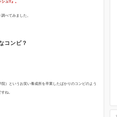
シュ!!』。
々調べてみました。
なコンビ？
能学院）というお笑い養成所を卒業したばかりのコンビのよう
ですね。