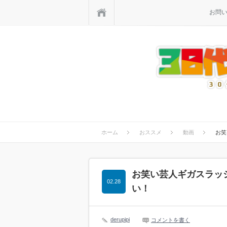
ホーム
お問
ホーム
おススメ
動画
お笑
お笑い芸人ギガスラッ
02.28
い！
derupipi
コメントを書く