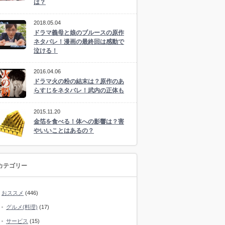
は？
2018.05.04
ドラマ義母と娘のブルースの原作
ネタバレ！漫画の最終回は感動で
泣ける！
2016.04.06
ドラマ火の粉の結末は？原作のあ
らすじをネタバレ！武内の正体も
2015.11.20
金箔を食べる！体への影響は？害
やいいことはあるの？
カテゴリー
おススメ
(446)
グルメ(料理)
(17)
サービス
(15)