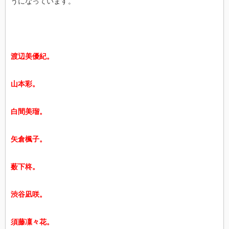
うになっています。
渡辺美優紀。
山本彩。
白間美瑠。
矢倉楓子。
薮下柊。
渋谷凪咲。
須藤凜々花。