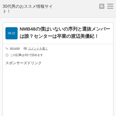
rss
m
NMB48の僕はいないの序列と選抜メンバー
06.22
は誰？センターは卒業の渡辺美優紀！
derupipi
コメントを書く
この記事は3分で読めます
スポンサーズドリンク