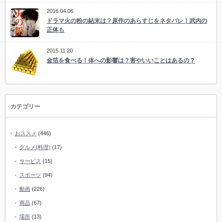
2016.04.06
ドラマ火の粉の結末は？原作のあらすじをネタバレ！武内の
正体も
2015.11.20
金箔を食べる！体への影響は？害やいいことはあるの？
カテゴリー
おススメ
(446)
グルメ(料理)
(17)
サービス
(15)
スポーツ
(94)
動画
(226)
商品
(67)
場所
(13)