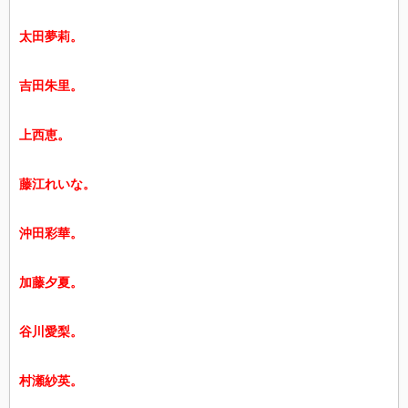
太田夢莉。
吉田朱里。
上西恵。
藤江れいな。
沖田彩華。
加藤夕夏。
谷川愛梨。
村瀬紗英。