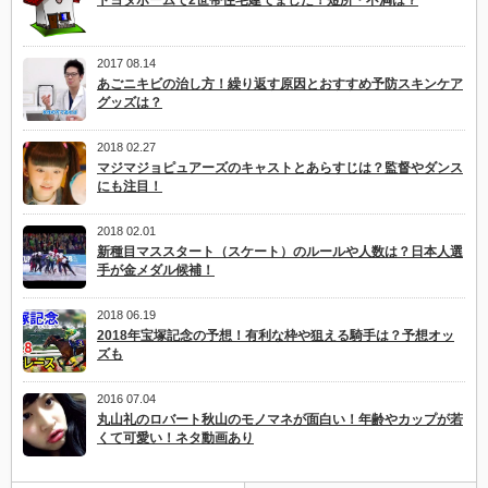
2017 08.14
あごニキビの治し方！繰り返す原因とおすすめ予防スキンケア
グッズは？
2018 02.27
マジマジョピュアーズのキャストとあらすじは？監督やダンス
にも注目！
2018 02.01
新種目マススタート（スケート）のルールや人数は？日本人選
手が金メダル候補！
2018 06.19
2018年宝塚記念の予想！有利な枠や狙える騎手は？予想オッ
ズも
2016 07.04
丸山礼のロバート秋山のモノマネが面白い！年齢やカップが若
くて可愛い！ネタ動画あり