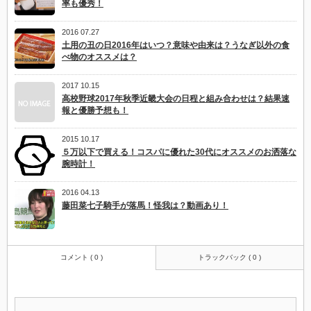
率も優秀！
2016 07.27
土用の丑の日2016年はいつ？意味や由来は？うなぎ以外の食
べ物のオススメは？
2017 10.15
高校野球2017年秋季近畿大会の日程と組み合わせは？結果速
報と優勝予想も！
2015 10.17
５万以下で買える！コスパに優れた30代にオススメのお洒落な
腕時計！
2016 04.13
藤田菜七子騎手が落馬！怪我は？動画あり！
コメント ( 0 )
トラックバック ( 0 )