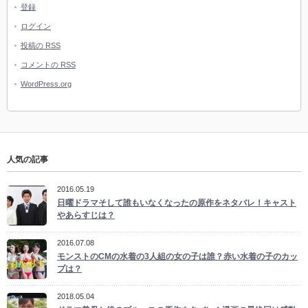
登録
ログイン
投稿の
RSS
コメントの
RSS
WordPress.org
人気の記事
2016.05.19
日曜ドラマそして誰もいなくなったの原作をネタバレ！キャスト
やあらすじは？
2016.07.08
モンストのCMの水着の3人組の女の子は誰？赤い水着の子のカッ
プは？
2018.05.04