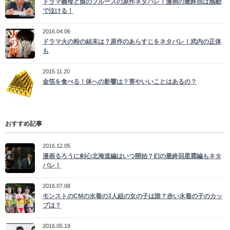
ドラマ義母と娘のブルースの原作ネタバレ！漫画の最終回は感動
で泣ける！
2016.04.06
ドラマ火の粉の結末は？原作のあらすじをネタバレ！武内の正体
も
2015.11.20
金箔を食べる！体への影響は？害やいいことはあるの？
おすすめ記事
2016.12.05
漫画るろうに剣心北海道編はいつ開始？幻の最終回星霜編もネタ
バレ！
2016.07.08
モンストのCMの水着の3人組の女の子は誰？赤い水着の子のカッ
プは？
2016.05.19