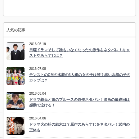
人気の記事
2016.05.19
日曜ドラマそして誰もいなくなったの原作をネタバレ！キャ
ストやあらすじは？
2016.07.08
モンストのCMの水着の3人組の女の子は誰？赤い水着の子の
カップは？
2018.05.04
ドラマ義母と娘のブルースの原作ネタバレ！漫画の最終回は
感動で泣ける！
2016.04.06
ドラマ火の粉の結末は？原作のあらすじをネタバレ！武内の
正体も