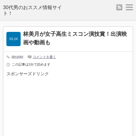
rss
m
林美月が女子高生ミスコン演技賞！出演映
03.24
画や動画も
derupipi
コメントを書く
この記事は2分で読めます
スポンサーズドリンク