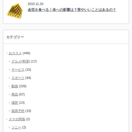
2015.11.20
金箔を食べる！体への影響は？害やいいことはあるの？
カテゴリー
おススメ
(446)
グルメ(料理)
(17)
サービス
(15)
スポーツ
(94)
動画
(226)
商品
(67)
場所
(13)
競馬予想
(19)
スマホ関係
(2)
ソニー
(2)