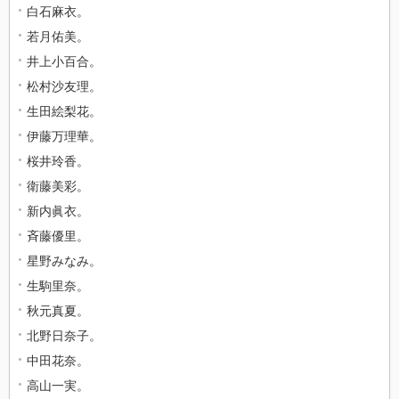
白石麻衣。
若月佑美。
井上小百合。
松村沙友理。
生田絵梨花。
伊藤万理華。
桜井玲香。
衛藤美彩。
新内眞衣。
斉藤優里。
星野みなみ。
生駒里奈。
秋元真夏。
北野日奈子。
中田花奈。
高山一実。