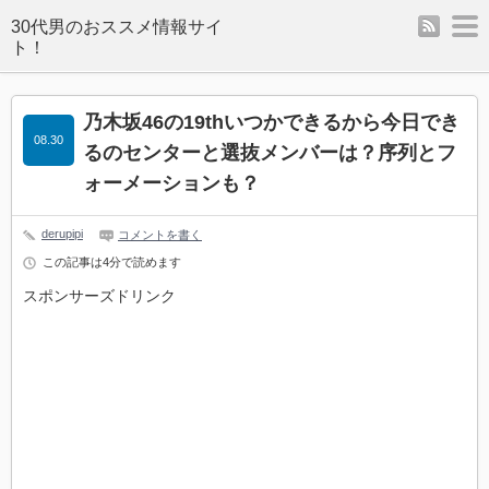
rss
m
乃木坂46の19thいつかできるから今日でき
08.30
るのセンターと選抜メンバーは？序列とフ
ォーメーションも？
derupipi
コメントを書く
この記事は4分で読めます
スポンサーズドリンク