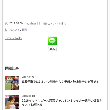
2017 08.30
derupipi
コメントを書く
おススメ
,
動画
Tweets
Twitter
関連記事
2017 09.30
凱旋門賞2017はいつ何時から？予想と地上波テレビ放送も！
2016 04.01
2016イマドキガール瑛茉ジャスミン！サッカー選手の彼氏と
キス？動画あり