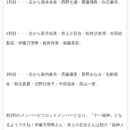
1列目・・・左から堀未央奈・西野七瀬・齋藤飛鳥・白石麻衣。
2列目・・・左から若月佑美・井上小百合・松村沙友理・生田絵
梨花・伊藤万理華・桜井玲香・衛藤美彩。
3列目・・・左から新内眞衣・斉藤優里・星野みなみ・生駒里
奈・秋元真夏・北野日奈子・中田花奈・高山一実。
前2列のメンバーがフロントメンバーとなり、『十一福神』とな
るようですね！伊藤万理華さん・井上小百合さんは初の『福神メ