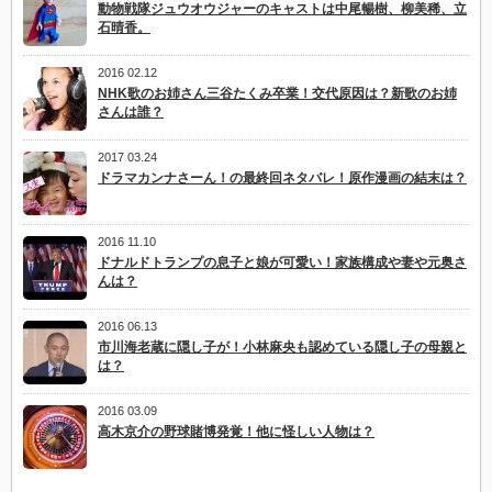
動物戦隊ジュウオウジャーのキャストは中尾暢樹、柳美稀、立
石晴香。
2016 02.12
NHK歌のお姉さん三谷たくみ卒業！交代原因は？新歌のお姉
さんは誰？
2017 03.24
ドラマカンナさーん！の最終回ネタバレ！原作漫画の結末は？
2016 11.10
ドナルドトランプの息子と娘が可愛い！家族構成や妻や元奥さ
んは？
2016 06.13
市川海老蔵に隠し子が！小林麻央も認めている隠し子の母親と
は？
2016 03.09
高木京介の野球賭博発覚！他に怪しい人物は？