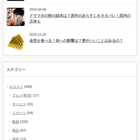
2016.04.06
ドラマ火の粉の結末は？原作のあらすじをネタバレ！武内の
正体も
2015.11.20
金箔を食べる！体への影響は？害やいいことはあるの？
カテゴリー
おススメ
(446)
グルメ(料理)
(17)
サービス
(15)
スポーツ
(94)
動画
(226)
商品
(67)
場所
(13)