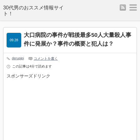
rss
m
大口病院の事件が戦後最多50人大量殺人事
09.28
件に発展か？事件の概要と犯人は？
derupipi
コメントを書く
この記事は4分で読めます
スポンサーズドリンク