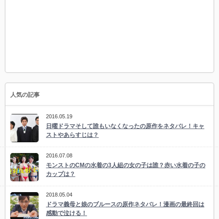
人気の記事
2016.05.19
日曜ドラマそして誰もいなくなったの原作をネタバレ！キャ
ストやあらすじは？
2016.07.08
モンストのCMの水着の3人組の女の子は誰？赤い水着の子の
カップは？
2018.05.04
ドラマ義母と娘のブルースの原作ネタバレ！漫画の最終回は
感動で泣ける！