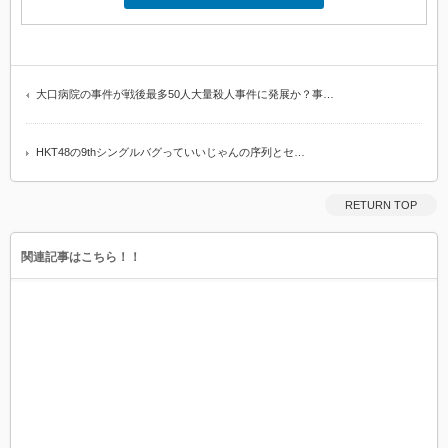
大口病院の事件が戦後最多50人大量殺人事件に発展か？事…
HKT48の9thシングルバグっていいじゃんの序列とセ…
RETURN TOP
関連記事はこちら！！