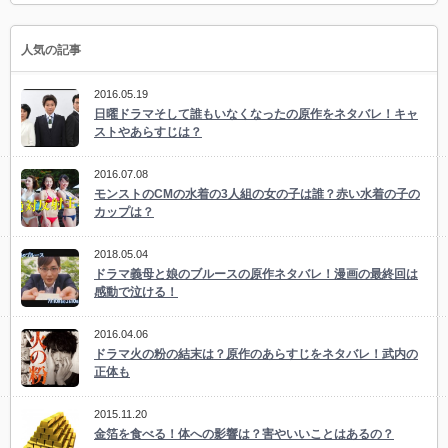
人気の記事
2016.05.19
日曜ドラマそして誰もいなくなったの原作をネタバレ！キャ
ストやあらすじは？
2016.07.08
モンストのCMの水着の3人組の女の子は誰？赤い水着の子の
カップは？
2018.05.04
ドラマ義母と娘のブルースの原作ネタバレ！漫画の最終回は
感動で泣ける！
2016.04.06
ドラマ火の粉の結末は？原作のあらすじをネタバレ！武内の
正体も
2015.11.20
金箔を食べる！体への影響は？害やいいことはあるの？