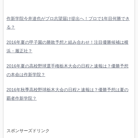
作新学院今井達也がプロ志望届け提出へ！プロで1年目何勝でき
る？
2016年夏の甲子園の勝敗予想と組み合わせ！注目優勝候補は横
浜・履正社？
2016年夏の高校野球選手権栃木大会の日程と速報は？優勝予想
の本命は作新学院？
2016年秋季高校野球栃木大会の日程と速報は？優勝予想は夏の
覇者作新学院？
スポンサーズドリンク