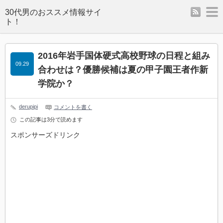
rss
m
2016年岩手国体硬式高校野球の日程と組み
09.29
合わせは？優勝候補は夏の甲子園王者作新
学院か？
derupipi
コメントを書く
この記事は3分で読めます
スポンサーズドリンク