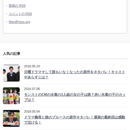
投稿の
RSS
コメントの
RSS
WordPress.org
人気の記事
2016.05.19
日曜ドラマそして誰もいなくなったの原作をネタバレ！キャスト
やあらすじは？
2016.07.08
モンストのCMの水着の3人組の女の子は誰？赤い水着の子のカッ
プは？
2018.05.04
ドラマ義母と娘のブルースの原作ネタバレ！漫画の最終回は感動
で泣ける！