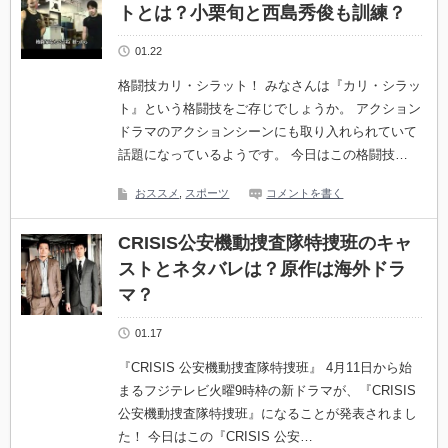
トとは？小栗旬と西島秀俊も訓練？
01.22
格闘技カリ・シラット！ みなさんは『カリ・シラッ
ト』という格闘技をご存じでしょうか。 アクション
ドラマのアクションシーンにも取り入れられていて
話題になっているようです。 今日はこの格闘技…
おススメ
,
スポーツ
コメントを書く
CRISIS公安機動捜査隊特捜班のキャ
ストとネタバレは？原作は海外ドラ
マ？
01.17
『CRISIS 公安機動捜査隊特捜班』 4月11日から始
まるフジテレビ火曜9時枠の新ドラマが、『CRISIS
公安機動捜査隊特捜班』になることが発表されまし
た！ 今日はこの『CRISIS 公安…