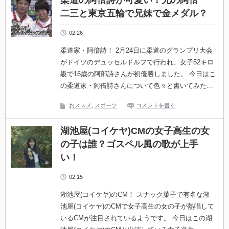
柔道の阿倍詩が可愛い！兄の阿倍一
二三と東京五輪で兄妹で金メダル？
02.26
柔道家・阿倍詩！ 2月24日に柔道のグランプリ大会
がドイツのデュッセルドルフで行われ、女子52キロ
級で16歳の阿部詩さんが初優勝しました。 今日はこ
の柔道家・阿倍詩さんについて色々と書いてみた…
おススメ
,
スポーツ
コメントを書く
湖池屋(コイケヤ)CMの女子高生の女
の子は誰？ゴスペル風の歌が上手
い！
02.15
湖池屋(コイケヤ)のCM！ スナック菓子で有名な湖
池屋(コイケヤ)のCMで女子高生の女の子が熱唱して
いるCMが注目されているようです。 今日はこの湖