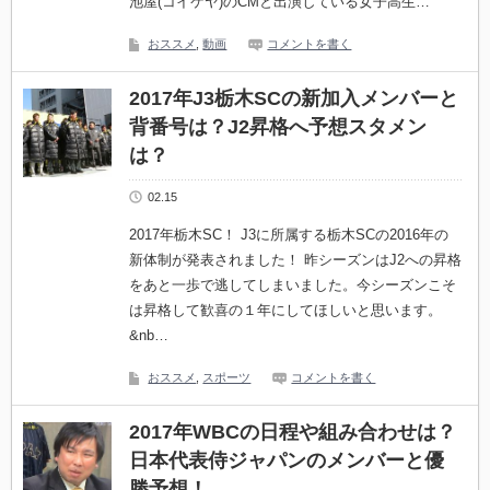
池屋(コイケヤ)のCMと出演している女子高生…
おススメ
,
動画
コメントを書く
2017年J3栃木SCの新加入メンバーと
背番号は？J2昇格へ予想スタメン
は？
02.15
2017年栃木SC！ J3に所属する栃木SCの2016年の
新体制が発表されました！ 昨シーズンはJ2への昇格
をあと一歩で逃してしまいました。今シーズンこそ
は昇格して歓喜の１年にしてほしいと思います。
&nb…
おススメ
,
スポーツ
コメントを書く
2017年WBCの日程や組み合わせは？
日本代表侍ジャパンのメンバーと優
勝予想！