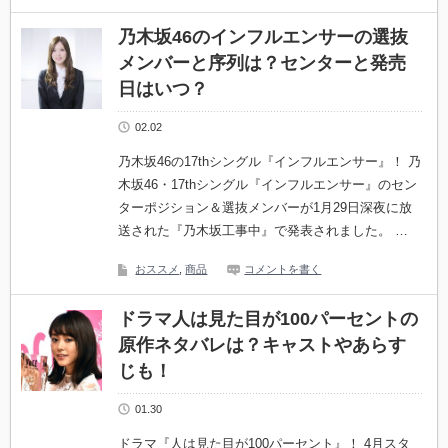
乃木坂46のインフルエンサーの選抜
メンバーと序列は？センターと発売
日はいつ？
02.02
乃木坂46の17thシングル『インフルエンサー』！ 乃
木坂46・17thシングル『インフルエンサー』のセン
ターポジション＆選抜メンバーが1月29日深夜に放
送された『乃木坂工事中』で発表されました。 …
おススメ
,
商品
コメントを書く
ドラマ人は見た目が100パーセントの
原作ネタバレは？キャストやあらす
じも！
01.30
ドラマ『人は見た目が100パーセント』！ 4月スタ