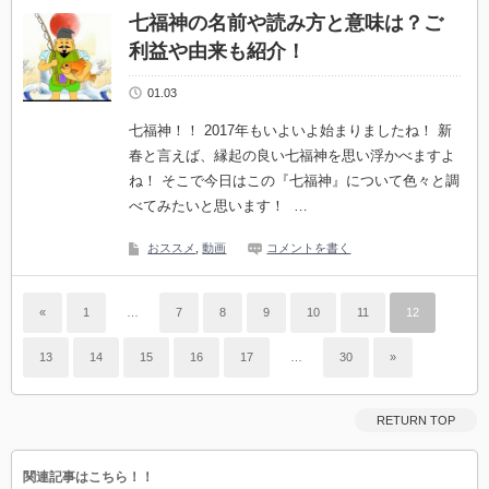
七福神の名前や読み方と意味は？ご
利益や由来も紹介！
01.03
七福神！！ 2017年もいよいよ始まりましたね！ 新
春と言えば、縁起の良い七福神を思い浮かべますよ
ね！ そこで今日はこの『七福神』について色々と調
べてみたいと思います！ …
おススメ
,
動画
コメントを書く
«
1
…
7
8
9
10
11
12
13
14
15
16
17
…
30
»
RETURN TOP
関連記事はこちら！！