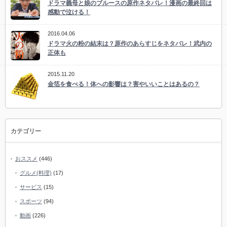
ドラマ義母と娘のブルースの原作ネタバレ！漫画の最終回は
感動で泣ける！
2016.04.06
ドラマ火の粉の結末は？原作のあらすじをネタバレ！武内の
正体も
2015.11.20
金箔を食べる！体への影響は？害やいいことはあるの？
カテゴリー
おススメ
(446)
グルメ(料理)
(17)
サービス
(15)
スポーツ
(94)
動画
(226)