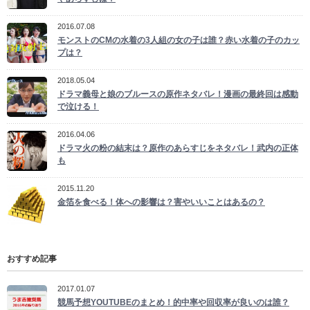
2016.07.08
モンストのCMの水着の3人組の女の子は誰？赤い水着の子のカッ
プは？
2018.05.04
ドラマ義母と娘のブルースの原作ネタバレ！漫画の最終回は感動
で泣ける！
2016.04.06
ドラマ火の粉の結末は？原作のあらすじをネタバレ！武内の正体
も
2015.11.20
金箔を食べる！体への影響は？害やいいことはあるの？
おすすめ記事
2017.01.07
競馬予想YOUTUBEのまとめ！的中率や回収率が良いのは誰？