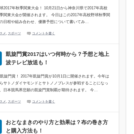
球2017年秋季関東大会！ 10月21日から神奈川県で2017年高校
季関東大会が開催されます。 今日はこの2017年高校野球秋季関
の日程や組み合わせ、優勝予想について書いてみ…
スメ
,
スポーツ
コメントを書く
凱旋門賞2017はいつ何時から？予想と地上
波テレビ放送も！
7年凱旋門賞！ 2017年凱旋門賞が10月1日に開催されます。今年は
らサトノダイヤモンドとサトノノブレスが参戦することになっ
、日本競馬界悲願の凱旋門賞制覇が期待されます。 今…
スメ
,
スポーツ
コメントを書く
おとなまきのやり方と効果は？布の巻き方
と購入方法も！