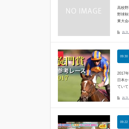
高校野
野球秋
東大会
おス
09.30
201
日本か
ていて
おス
09.22