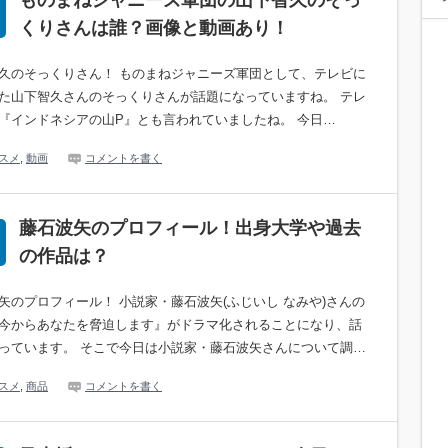
ものまねジャニーズ軍団の山下智久のそっ
くりさんは誰？画像と動画あり！
久のそっくりさん！ ものまねジャニーズ軍団として、テレビに
た山下智久さんのそっくりさんが話題になっていますね。 テレ
『インドネシアの山P』とも言われていましたね。 今日…
スメ
,
動画
コメントを書く
藤石波矢のプロフィール！出身大学や過去
の作品は？
矢のプロフィール！ 小説家・藤石波矢(ふじいし なみや)さんの
今からあなたを脅迫します』がドラマ化されることになり、話
っています。 そこで今日は小説家・藤石波矢さんについて調…
スメ
,
商品
コメントを書く