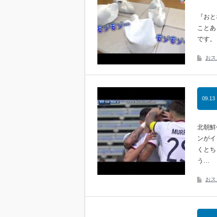
『おと
ことあ
です。
おス
09.13
北朝鮮
ンがイ
くとち
う…
おス