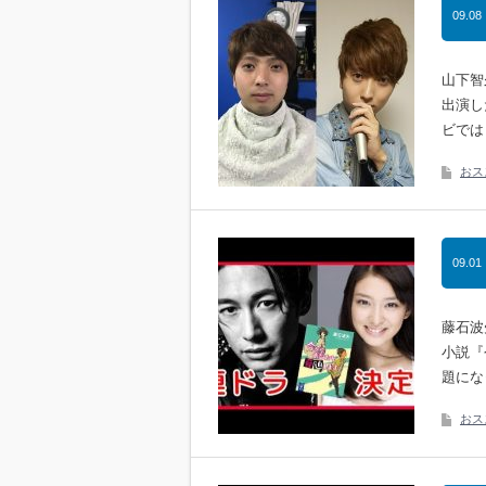
09.08
山下智
出演し
ビでは
おス
09.01
藤石波
小説『
題にな
おス