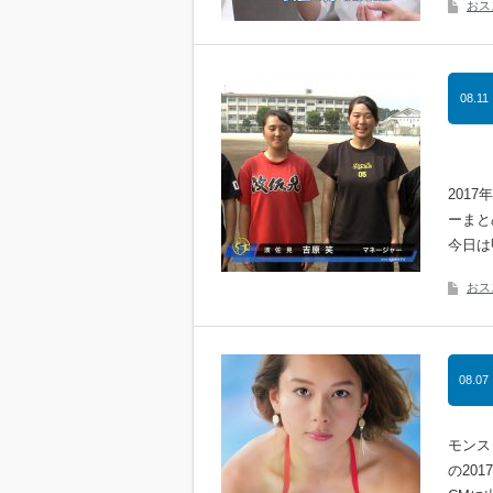
おス
08.11
201
ーまと
今日は
おス
08.07
モンス
の20