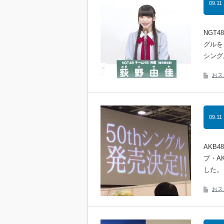
09.11
NGT
グルを
シング
おス
09.11
AKB
プ・A
した。
おス