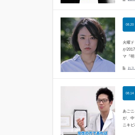
08.20
火曜ド
が20
マ『明
おス
08.14
あごニ
が、中
ニキビ