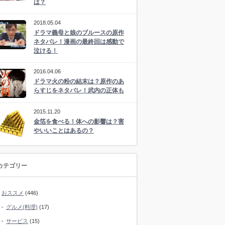
は？
2018.05.04
ドラマ義母と娘のブルースの原作
ネタバレ！漫画の最終回は感動で
泣ける！
2016.04.06
ドラマ火の粉の結末は？原作のあ
らすじをネタバレ！武内の正体も
2015.11.20
金箔を食べる！体への影響は？害
やいいことはあるの？
カテゴリー
おススメ
(446)
グルメ(料理)
(17)
サービス
(15)