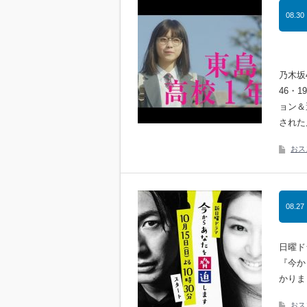
08.30
乃木坂
46・
ョン＆
された
おス
08.27
日曜ド
『今か
かりま
おス