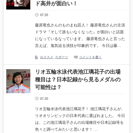
ド高井が面白い！
07.25
藤原竜也さんのものまね芸人！ 藤原竜也さんの主演
ドラマ『そして誰もいなくなった』が面白いと話題
になっているなっています。 藤原竜也さんと言った
言えば、鬼気迫る演技が印象的です。 今日は藤…
おススメ
,
スポーツ
コメントを書く
リオ五輪水泳代表池江璃花子の出場
種目は？日本記録から見るメダルの
可能性は？
07.20
リオ五輪水泳代表池江璃花子！ 池江璃花子さんが、
リオオリンピックの日本代表に選ばれました。 今日
は、この池江璃花子さんの出場種目や日本記録等を
色々と調べてみたいと思います！ …