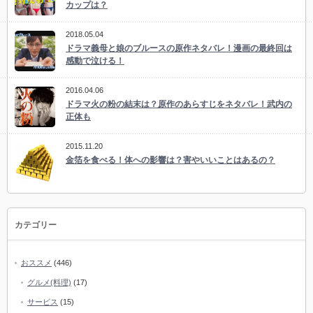
カップは？
2018.05.04
ドラマ義母と娘のブルースの原作ネタバレ！漫画の最終回は
感動で泣ける！
2016.04.06
ドラマ火の粉の結末は？原作のあらすじをネタバレ！武内の
正体も
2015.11.20
金箔を食べる！体への影響は？害やいいことはあるの？
カテゴリー
おススメ
(446)
グルメ(料理)
(17)
サービス
(15)