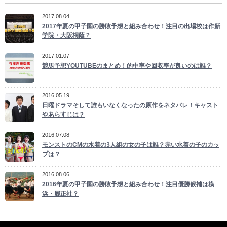
2017.08.04
2017年夏の甲子園の勝敗予想と組み合わせ！注目の出場校は作新
学院・大阪桐蔭？
2017.01.07
競馬予想YOUTUBEのまとめ！的中率や回収率が良いのは誰？
2016.05.19
日曜ドラマそして誰もいなくなったの原作をネタバレ！キャスト
やあらすじは？
2016.07.08
モンストのCMの水着の3人組の女の子は誰？赤い水着の子のカッ
プは？
2016.08.06
2016年夏の甲子園の勝敗予想と組み合わせ！注目優勝候補は横
浜・履正社？