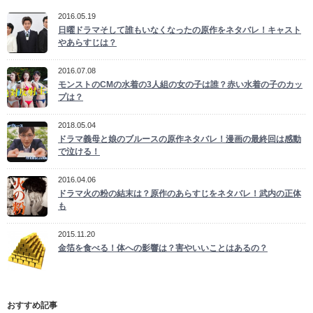
2016.05.19
日曜ドラマそして誰もいなくなったの原作をネタバレ！キャスト
やあらすじは？
2016.07.08
モンストのCMの水着の3人組の女の子は誰？赤い水着の子のカッ
プは？
2018.05.04
ドラマ義母と娘のブルースの原作ネタバレ！漫画の最終回は感動
で泣ける！
2016.04.06
ドラマ火の粉の結末は？原作のあらすじをネタバレ！武内の正体
も
2015.11.20
金箔を食べる！体への影響は？害やいいことはあるの？
おすすめ記事