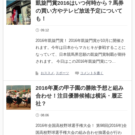
凱旋門賞2016はいつ何時から？馬券
の買い方やテレビ放送予定について
も！
09.12
2016年凱旋門賞！ 2016年凱旋門賞が10月に開催さ
れます。今年は日本からマカヒキが参戦することに
なっていて、日本競馬界悲願の凱旋門賞制覇が期待
されます。 今日はこの2016年凱旋門賞につ…
おススメ
,
スポーツ
コメントを書く
2016年夏の甲子園の勝敗予想と組み
合わせ！注目優勝候補は横浜・履正
社？
08.06
2016年全国高校野球選手権大会！ 第98回(2016年)全
国高校野球選手権大会の組み合わせ抽選会が行わ